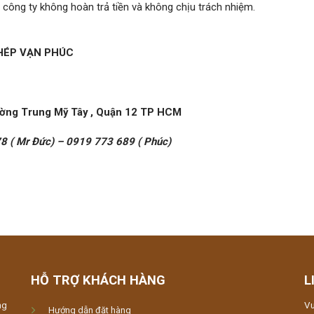
 công ty không hoàn trả tiền và không chịu trách nhiệm.
HÉP VẠN PHÚC
ường Trung Mỹ Tây , Quận 12 TP HCM
8 ( Mr Đức) – 0919 773 689 ( Phúc)
HỖ TRỢ KHÁCH HÀNG
L
ng
Vu
Hướng dẫn đặt hàng