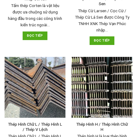
Sen
Tấm thép Corten là vật liệu
Thép Cừ Larsen / Cọc Cừ /
được ưa chuộng sử dụng
Thép Cừ Lá Sen được Công Ty
hàng đầu trong các công trình
TNHH XNK Thép Vạn Phúc
kiến trúc ngoài…
nhập…
ĐỌC TIẾP
ĐỌC TIẾP
Thép Hình Chữ L / Thép Hình L
Thép Hình H / Thép Hình Chữ
/ Thép V Lệch
H
Thép Hình Chữ L / Thép Hình L
Thép hình H là loại thép hình