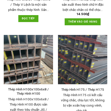
/ Thép V Lệch là một sản
sản xuất theo hình chữ H đặc
phẩm thuộc thép hình. Sản…
biệt chắc chắn có thể chịu…
14.500
₫
ĐỌC TIẾP
THÊM VÀO GIỎ HÀNG
Thép Hình H100x100x6x8 /
Thép Hình H175 / Thép H175
Thép Hình H100
Thép Hình H175 có kết cấu
Thép Hình H100x100x6x8 /
vững chắc, chịu lực tốt, không
Thép Hình H100 được sản
bị vặn xoắn hay cong vênh,
xuất theo tiêu chuẩn JIS /
chịu tải…