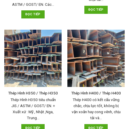
ASTM / GOST/ EN. Các…
ĐỌC TIẾP
ĐỌC TIẾP
Thép Hình H350 / Thép H350
Thép Hình H400 / Thép H400
Thép Hình H350 tiêu chuẩn
Thép H400 có kết cấu vững
JIS / ASTM / GOST/ EN. +
chắc, chịu lực tốt, không bị
Xuất xứ : Mỹ , Nhật ,Nga,
vặn xoắn hay cong vênh, chịu
Trung…
tải và…
ĐỌC TIẾP
ĐỌC TIẾP