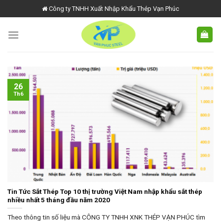
Skip
Công ty TNHH Xuất Nhập Khẩu Thép Vạn Phúc
to
content
26
Th6
Tin Tức Sắt Thép Top 10 thị trường Việt Nam nhập khẩu sắt thép
nhiều nhất 5 tháng đầu năm 2020
Theo thông tin số liệu mà CÔNG TY TNHH XNK THÉP VẠN PHÚC tìm