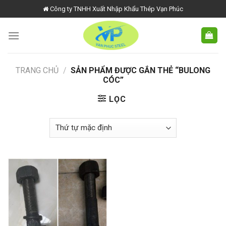
Skip
Công ty TNHH Xuất Nhập Khẩu Thép Vạn Phúc
to
content
TRANG CHỦ
/
SẢN PHẨM ĐƯỢC GẮN THẺ “BULONG
CÓC”
LỌC