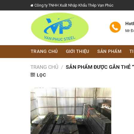
Skip
Công ty TNHH Xuất Nhập Khẩu Thép Vạn Phúc
to
content
Hot
Mr Đ
TRANG CHỦ
GIỚI THIỆU
SẢN PHẨM
T
TRANG CHỦ
/
SẢN PHẨM ĐƯỢC GẮN THẺ “
LỌC