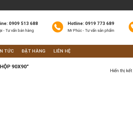
line: 0909 513 688
Hotline: 0919 773 689
ại - Tư vấn bán hàng
Mr Phúc - Tư vấn sản phẩm
IN TỨC
ĐẶT HÀNG
LIÊN HỆ
HỘP 90X90”
Hiển thị kế