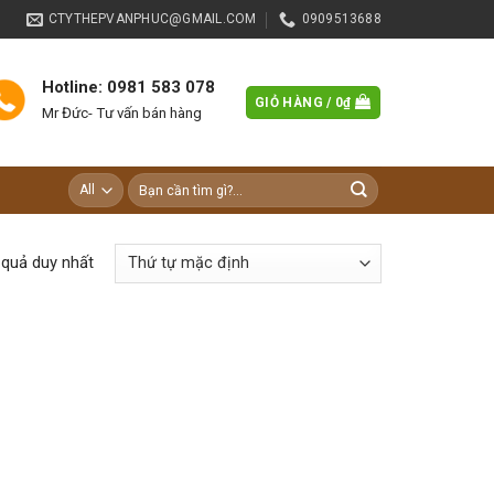
CTYTHEPVANPHUC@GMAIL.COM
0909513688
Hotline: 0981 583 078
GIỎ HÀNG /
0
₫
Mr Đức- Tư vấn bán hàng
Tìm
kiếm:
t quả duy nhất