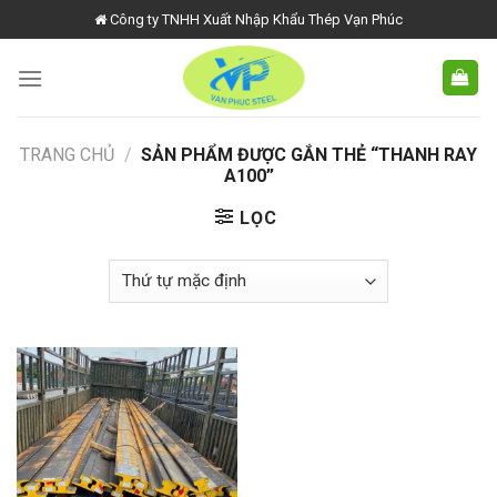
Skip
Công ty TNHH Xuất Nhập Khẩu Thép Vạn Phúc
to
content
TRANG CHỦ
/
SẢN PHẨM ĐƯỢC GẮN THẺ “THANH RAY
A100”
LỌC