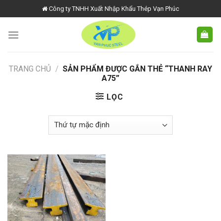
Skip
Công ty TNHH Xuất Nhập Khẩu Thép Vạn Phúc
to
content
TRANG CHỦ
/
SẢN PHẨM ĐƯỢC GẮN THẺ “THANH RAY
A75”
LỌC