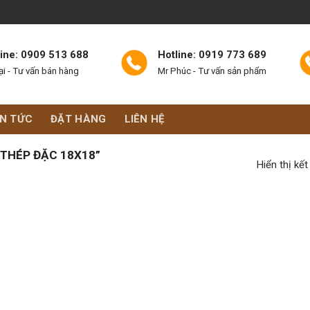
line: 0909 513 688
Hotline: 0919 773 689
ại - Tư vấn bán hàng
Mr Phúc - Tư vấn sản phẩm
IN TỨC
ĐẶT HÀNG
LIÊN HỆ
THÉP ĐẶC 18X18”
Hiển thị kế