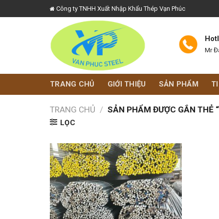
Skip
Công ty TNHH Xuất Nhập Khẩu Thép Vạn Phúc
to
content
Hot
Mr Đ
TRANG CHỦ
GIỚI THIỆU
SẢN PHẨM
T
TRANG CHỦ
/
SẢN PHẨM ĐƯỢC GẮN THẺ “
LỌC