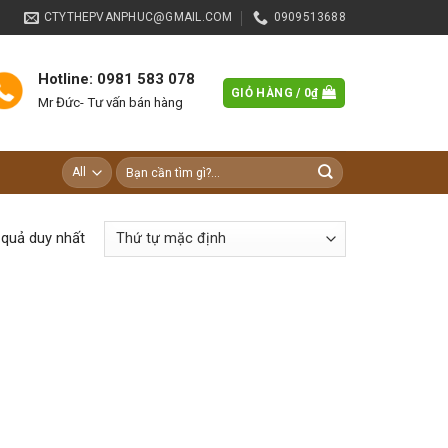
CTYTHEPVANPHUC@GMAIL.COM
0909513688
Hotline: 0981 583 078
GIỎ HÀNG /
0
₫
Mr Đức- Tư vấn bán hàng
Tìm
kiếm:
t quả duy nhất