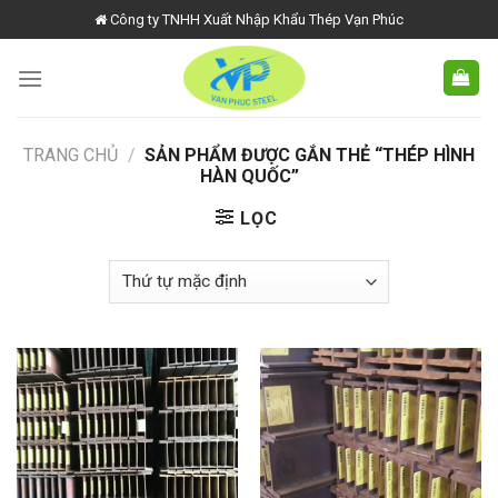
Skip
Công ty TNHH Xuất Nhập Khẩu Thép Vạn Phúc
to
content
TRANG CHỦ
/
SẢN PHẨM ĐƯỢC GẮN THẺ “THÉP HÌNH
HÀN QUỐC”
LỌC