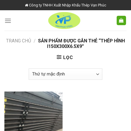
Skip
Công ty TNHH Xuất Nhập Khẩu Thép Vạn Phúc
to
content
TRANG CHỦ
/
SẢN PHẨM ĐƯỢC GẮN THẺ “THÉP HÌNH
I150X300X6.5X9”
LỌC