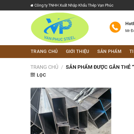
Skip
Công ty TNHH Xuất Nhập Khẩu Thép Vạn Phúc
to
content
Hot
Mr Đ
TRANG CHỦ
GIỚI THIỆU
SẢN PHẨM
T
TRANG CHỦ
/
SẢN PHẨM ĐƯỢC GẮN THẺ “
LỌC