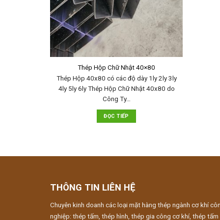
Thép Hộp Chữ Nhật 40×80
Thép Hộp 40x80 có các độ dày 1ly 2ly 3ly
4ly 5ly 6ly Thép Hộp Chữ Nhật 40x80 do
Công Ty…
ĐỌC TIẾP
THÔNG TIN LIÊN HỆ
Chuyên kinh doanh các loại mặt hàng thép ngành cơ khí cô
nghiệp: thép tấm, thép hình, thép gia công cơ khí, thép tấm