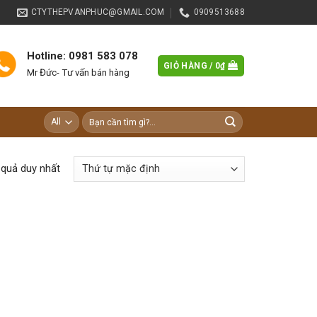
CTYTHEPVANPHUC@GMAIL.COM
0909513688
Hotline: 0981 583 078
GIỎ HÀNG /
0
₫
Mr Đức- Tư vấn bán hàng
Tìm
kiếm:
t quả duy nhất