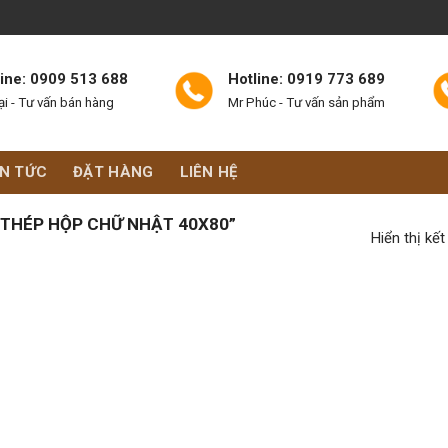
line: 0909 513 688
Hotline: 0919 773 689
ại - Tư vấn bán hàng
Mr Phúc - Tư vấn sản phẩm
IN TỨC
ĐẶT HÀNG
LIÊN HỆ
THÉP HỘP CHỮ NHẬT 40X80”
Hiển thị kế