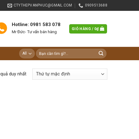
CTYTHEPVANPHUC@GMAIL.COM
0909513688
Hotline: 0981 583 078
GIỎ HÀNG /
0
₫
Mr Đức- Tư vấn bán hàng
Tìm
kiếm:
t quả duy nhất