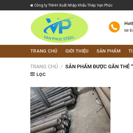
Skip
Công ty TNHH Xuất Nhập Khẩu Thép Vạn Phúc
to
content
Hot
Mr Đ
TRANG CHỦ
GIỚI THIỆU
SẢN PHẨM
T
TRANG CHỦ
/
SẢN PHẨM ĐƯỢC GẮN THẺ “
LỌC