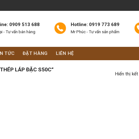
line: 0909 513 688
Hotline: 0919 773 689
ại - Tư vấn bán hàng
Mr Phúc - Tư vấn sản phẩm
IN TỨC
ĐẶT HÀNG
LIÊN HỆ
THÉP LÁP ĐẶC S50C”
Hiển thị kế