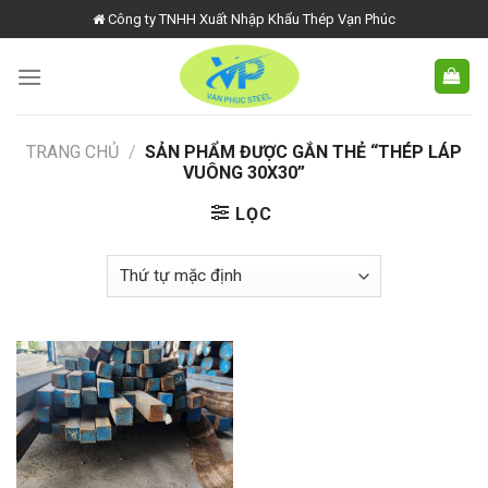
Skip
Công ty TNHH Xuất Nhập Khẩu Thép Vạn Phúc
to
content
TRANG CHỦ
/
SẢN PHẨM ĐƯỢC GẮN THẺ “THÉP LÁP
VUÔNG 30X30”
LỌC