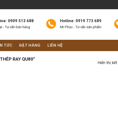
line: 0909 513 688
Hotline: 0919 773 689
ại - Tư vấn bán hàng
Mr Phúc - Tư vấn sản phẩm
IN TỨC
ĐẶT HÀNG
LIÊN HỆ
THÉP RAY QU80”
Hiển thị kế