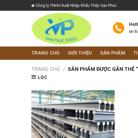
Skip
Công ty TNHH Xuất Nhập Khẩu Thép Vạn Phúc
to
content
Hot
Mr Đ
TRANG CHỦ
GIỚI THIỆU
SẢN PHẨM
T
TRANG CHỦ
/
SẢN PHẨM ĐƯỢC GẮN THẺ “
LỌC