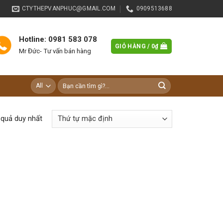
CTYTHEPVANPHUC@GMAIL.COM
0909513688
Hotline: 0981 583 078
GIỎ HÀNG /
0
₫
Mr Đức- Tư vấn bán hàng
Tìm
kiếm:
t quả duy nhất