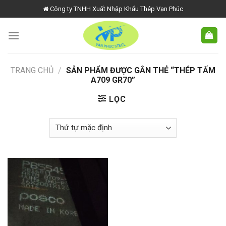
Skip
Công ty TNHH Xuất Nhập Khẩu Thép Vạn Phúc
to
content
TRANG CHỦ
/
SẢN PHẨM ĐƯỢC GẮN THẺ “THÉP TẤM
A709 GR70”
LỌC