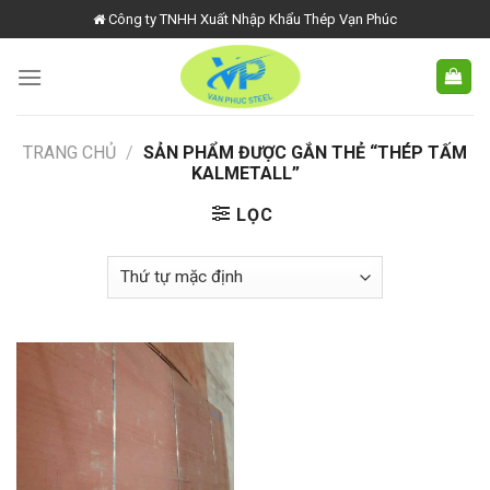
Skip
Công ty TNHH Xuất Nhập Khẩu Thép Vạn Phúc
to
content
TRANG CHỦ
/
SẢN PHẨM ĐƯỢC GẮN THẺ “THÉP TẤM
KALMETALL”
LỌC