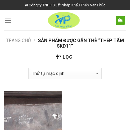
Skip
Công ty TNHH Xuất Nhập Khẩu Thép Vạn Phúc
to
content
TRANG CHỦ
/
SẢN PHẨM ĐƯỢC GẮN THẺ “THÉP TẤM
SKD11”
LỌC