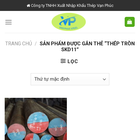
Skip
Công ty TNHH Xuất Nhập Khẩu Thép Vạn Phúc
to
content
TRANG CHỦ
/
SẢN PHẨM ĐƯỢC GẮN THẺ “THÉP TRÒN
SKD11”
LỌC