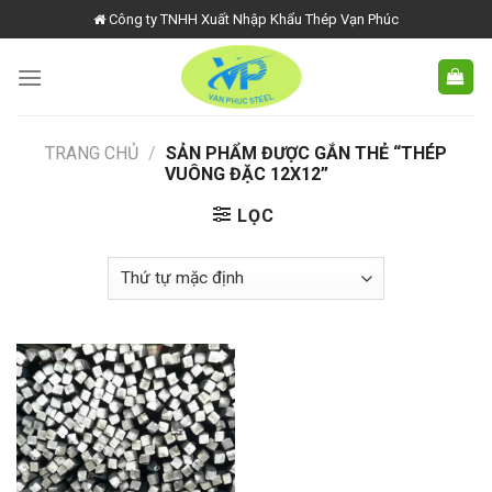
Skip
Công ty TNHH Xuất Nhập Khẩu Thép Vạn Phúc
to
content
TRANG CHỦ
/
SẢN PHẨM ĐƯỢC GẮN THẺ “THÉP
VUÔNG ĐẶC 12X12”
LỌC