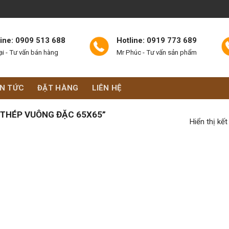
line: 0909 513 688
Hotline: 0919 773 689
ại - Tư vấn bán hàng
Mr Phúc - Tư vấn sản phẩm
IN TỨC
ĐẶT HÀNG
LIÊN HỆ
THÉP VUÔNG ĐẶC 65X65”
Hiển thị kế