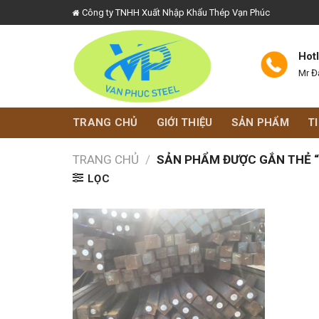
Skip
Công ty TNHH Xuất Nhập Khẩu Thép Vạn Phúc
to
content
Hot
Mr Đ
TRANG CHỦ
GIỚI THIỆU
SẢN PHẨM
T
TRANG CHỦ
/
SẢN PHẨM ĐƯỢC GẮN THẺ “
LỌC