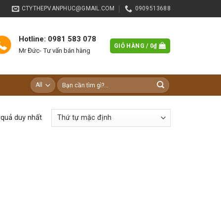
CTYTHEPVANPHUC@GMAIL.COM
0909513688
Hotline: 0981 583 078
GIỎ HÀNG /
0
₫
Mr Đức- Tư vấn bán hàng
Tìm
kiếm:
t quả duy nhất