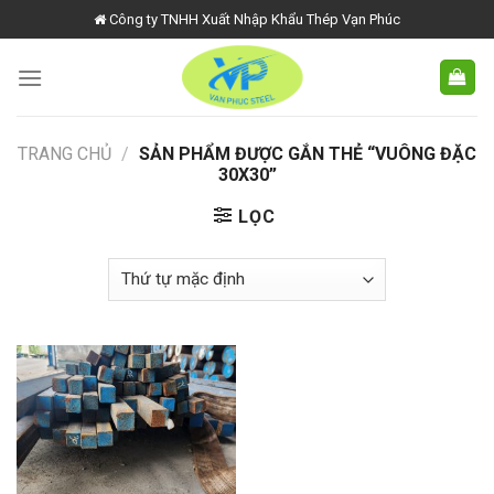
Skip
Công ty TNHH Xuất Nhập Khẩu Thép Vạn Phúc
to
content
TRANG CHỦ
/
SẢN PHẨM ĐƯỢC GẮN THẺ “VUÔNG ĐẶC
30X30”
LỌC