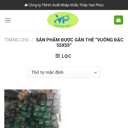
Skip
Công ty TNHH Xuất Nhập Khẩu Thép Vạn Phúc
to
content
TRANG CHỦ
/
SẢN PHẨM ĐƯỢC GẮN THẺ “VUÔNG ĐẶC
55X55”
LỌC