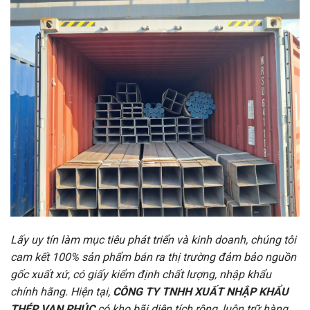
Lấy uy tín làm mục tiêu phát triển và kinh doanh, chúng tôi
cam kết 100% sản phẩm bán ra thị trường đảm bảo nguồn
gốc xuất xứ, có giấy kiểm định chất lượng, nhập khẩu
chính hãng. Hiện tại,
CÔNG TY TNHH XUẤT NHẬP KHẨU
THÉP VẠN PHÚC
có kho bãi diện tích rộng, luôn trữ hàng