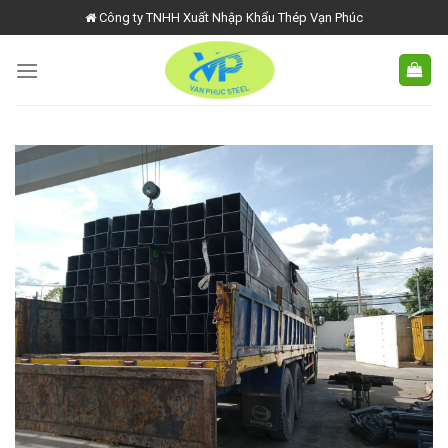
Skip
Công ty TNHH Xuất Nhập Khẩu Thép Vạn Phúc
to
content