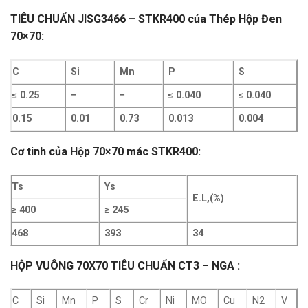
TIÊU CHUẨN JISG3466 – STKR400 của Thép Hộp Đen
70×70:
C
Si
Mn
P
S
≤ 0.25
−
−
≤ 0.040
≤ 0.040
0.15
0.01
0.73
0.013
0.004
Cơ tinh của Hộp 70×70 mác
STKR400
:
Ts
Ys
E.L,(%)
≥ 400
≥ 245
468
393
34
HỘP VUÔNG 70X70 TIÊU CHUẨN CT3 – NGA :
C
Si
Mn
P
S
Cr
Ni
MO
Cu
N2
V