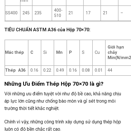
mm
400-
SS400
245
235
21
17
21
–
510
TIÊU CHUẨN ASTM A36 của Hộp 70×70:
Giới hạn
Mác thép
C
Si
Mn
P
S
Cu
chảy
Min(N/mm2
Thép A36
0.16
0.22
0.49
0.16
0.08
0.01
44
Những Ưu Điểm Thép Hộp 70×70 là gì?
Với những ưu điểm tuyệt vời như độ bề cao, khả năng chịu
áp lực lớn cũng như chống bào mòn và gỉ sét trong môi
trường thời tiết khắc nghiệt.
Chính vì vậy, những công trình xây dựng sử dụng thép hộp
luôn có độ bền chắc rất cao.