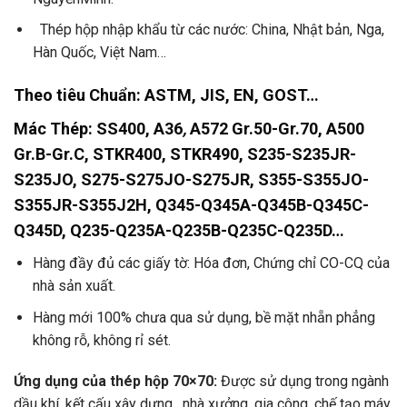
Thép hộp nhập khẩu từ các nước: China, Nhật bản, Nga,
Hàn Quốc, Việt Nam…
Theo tiêu Chuẩn
: ASTM, JIS, EN, GOST…
Mác Thép:
SS400, A36
,
A572 Gr.50-Gr.70, A500
Gr.B-Gr.C, STKR400, STKR490, S235-S235JR-
S235JO, S275-S275JO-S275JR, S355-S355JO-
S355JR-S355J2H, Q345-Q345A-Q345B-Q345C-
Q345D, Q235-Q235A-Q235B-Q235C-Q235D…
Hàng đầy đủ các giấy tờ: Hóa đơn, Chứng chỉ CO-CQ của
nhà sản xuất.
Hàng mới 100% chưa qua sử dụng, bề mặt nhẵn phẳng
không rỗ, không rỉ sét.
Ứng dụng của thép hộp 70×70:
Được sử dụng trong ngành
dầu khí, kết cấu xây dựng, nhà xưởng, gia công, chế tạo máy,