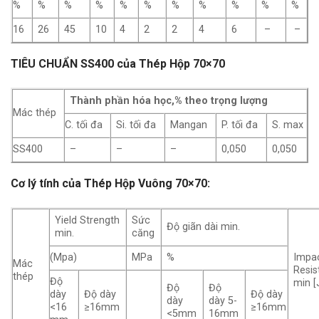
%
%
%
%
%
%
%
%
%
%
%
16
26
45
10
4
2
2
4
6
–
–
TIÊU CHUẨN SS400 của Thép Hộp 70×70
Thành phần hóa học,% theo trọng lượng
Mác thép
C. tối đa
Si. tối đa
Mangan
P. tối đa
S. max
SS400
–
–
–
0,050
0,050
Cơ lý tính của Thép Hộp Vuông 70×70:
Yield Strength
Sức
Độ giãn dài min.
min.
căng
(Mpa)
MPa
%
Impa
Mác
Resis
thép
Độ
min [
Độ
Độ
dày
Độ dày
Độ dày
dày
dày 5-
<16
≥16mm
≥16mm
<5mm
16mm