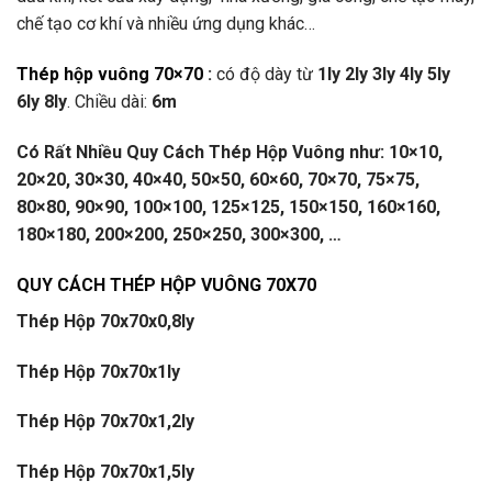
chế tạo cơ khí và nhiều ứng dụng khác…
Thép hộp vuông 70×70
:
có độ dày từ
1ly 2ly 3ly 4ly 5ly
6ly 8ly
. Chiều dài:
6m
Có Rất Nhiều Quy Cách Thép Hộp Vuông như: 10×10,
20×20, 30×30, 40×40, 50×50, 60×60, 70×70, 75×75,
80×80, 90×90, 100×100, 125×125, 150×150, 160×160,
180×180, 200×200, 250×250, 300×300, …
QUY CÁCH THÉP HỘP VUÔNG 70X70
Thép Hộp 70x70x0,8ly
Thép Hộp 70x70x1ly
Thép Hộp 70x70x1,2ly
Thép Hộp 70x70x1,5ly