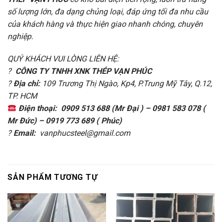
số lượng lớn, đa dạng chủng loại, đáp ứng tối đa nhu cầu
của khách hàng và thực hiện giao nhanh chóng, chuyên
nghiệp.
QUÝ KHÁCH VUI LÒNG LIÊN HỆ:
?
CÔNG TY TNHH XNK THÉP VẠN PHÚC
?
Địa chỉ:
109 Trương Thị Ngào, Kp4, P.Trung Mỹ Tây, Q.12,
TP. HCM
Điện thoại:
0909 513 688 (Mr Đại ) – 0981 583 078 (
Mr Đức) – 0919 773 689 ( Phúc)
?
Email:
vanphucsteel@gmail.com
SẢN PHẨM TƯƠNG TỰ