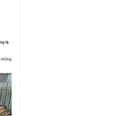
ng là
g những