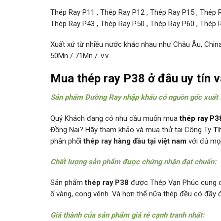
Thép Ray P11 , Thép Ray P12 , Thép Ray P15 , Thép R
Thép Ray P43 , Thép Ray P50 , Thép Ray P60 , Thép
Xuất xứ từ nhiều nước khác nhau như Châu Âu, China,
50Mn / 71Mn /..v.v.
Mua
thép ray P38
ở đâu uy tín v
Sản phẩm Đường Ray nhập khẩu có nguồn gốc xuất s
Quý Khách đang có nhu cầu muốn mua
thép ray P3
Đồng Nai? Hãy tham khảo và mua thử tại Công Ty
T
phân phối
thép ray hàng đầu tại việt nam
với đủ mọi
Chất lượng sản phẩm được chứng nhận đạt chuẩn:
Sản phẩm
thép ray P38
được Thép Vạn Phúc cung cấ
ố vàng, cong vênh. Và hơn thế nữa thép đều có đầy 
Giá thành của sản phẩm giá rẻ cạnh tranh nhất: