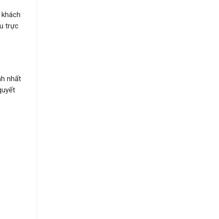
o khách
u trực
nh nhất
quyết