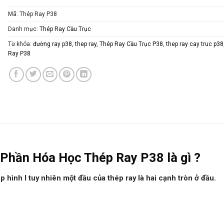
Mã:
Thép Ray P38
Danh mục:
Thép Ray Cầu Trục
Từ khóa:
đường ray p38
,
thep ray
,
Thép Ray Cầu Trục P38
,
thep ray cay truc p38
Ray P38
 Phần Hóa Học Thép Ray P38 là gì ?
ép hình I tuy nhiên một đầu của thép ray là hai cạnh tròn ở đầu.