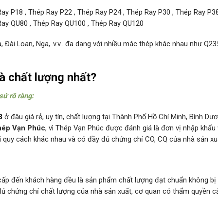
ay P18 , Thép Ray P22 , Thép Ray P24 , Thép Ray P30 , Thép Ray P38
 Ray QU80 , Thép Ray QU100 , Thép Ray QU120
 Đài Loan, Nga,..v.v.. đa dạng với nhiều mác thép khác nhau như Q23
à chất lượng nhất?
ứ rõ ràng:
8
ở đâu giá rẻ, uy tín, chất lượng tại Thành Phố Hồ Chí Minh, Bình Dươ
hép Vạn Phúc
, vì Thép Vạn Phúc được đánh giá là đơn vị nhập khẩu
 quy cách khác nhau và có đầy đủ chứng chỉ CO, CQ của nhà sản xu
p đến khách hàng đều là sản phẩm chất lượng đạt chuẩn không bị r
đủ chứng chỉ chất lượng của nhà sản xuất, cơ quan có thẩm quyền c