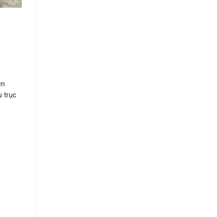
ên
u trục