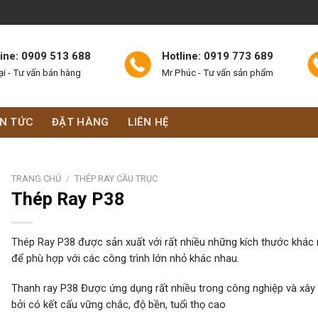
line: 0909 513 688
Hotline: 0919 773 689
ại - Tư vấn bán hàng
Mr Phúc - Tư vấn sản phẩm
IN TỨC
ĐẶT HÀNG
LIÊN HỆ
TRANG CHỦ
/
THÉP RAY CẦU TRỤC
Thép Ray P38
Thép Ray P38 được sản xuất với rất nhiều những kích thước khác
để phù hợp với các công trình lớn nhỏ khác nhau.
Thanh ray P38 Được ứng dụng rất nhiều trong công nghiệp và xây
bởi có kết cấu vững chắc, độ bền, tuổi thọ cao