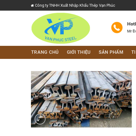
Skip
Công ty TNHH Xuất Nhập Khẩu Thép Vạn Phúc
to
content
Hot
Mr Đ
TRANG CHỦ
GIỚI THIỆU
SẢN PHẨM
T