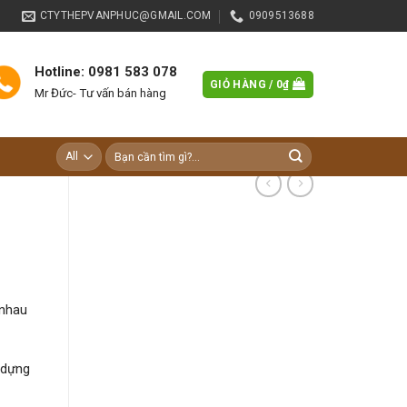
CTYTHEPVANPHUC@GMAIL.COM
0909513688
Hotline: 0981 583 078
GIỎ HÀNG /
0
₫
Mr Đức- Tư vấn bán hàng
Tìm
kiếm:
 nhau
 dựng