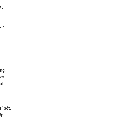
 ,
5 /
ng,
 và
ất.
ỉ sét,
ấp.