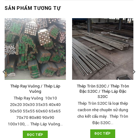
SẢN PHẨM TƯƠNG TỰ
Thép Ray Vuông / Thép Láp
Thép Tròn S20C / Thép Tròn
Vuông
Đặc S20C / Thép Láp Đặc
S20C
Thép Ray Vuông 10x10
Thép Tròn S20C là loại thép
20x20 30x30 35x35 40x40
cacbon nhẹ chuyên sử dụng
50x50 55x55 60x60 65x65
cho kết cấu máy . Thép Tròn
70x70 80x80 90x90
Đặc S20C…
100x100, ... Thép Láp Vuông…
ĐỌC TIẾP
ĐỌC TIẾP