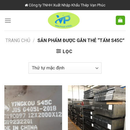
Skip
Công ty TNHH Xuất Nhập Khẩu Thép Vạn Phúc
to
content
TRANG CHỦ
/
SẢN PHẨM ĐƯỢC GẮN THẺ “TẤM S45C”
LỌC