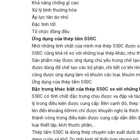
Khả năng chống gỉ cao
Xử lý bình thường hóa
Áp lực tàn dư nhỏ
Đặc tính tốt
Tổ chức đồng đều
Ứng dụng của thép tấm S50C
Nhờ những tính chất của mình mà thép S50C được sử 
S50C cũng khá rẻ so với những loại thép khác, như t
Sản phẩm này được ứng dụng chủ yếu trong chế tạo m
được dùng để chế tạo các bộ phận, chi tiết cơ khí như:
cũng được ứng dụng làm vỏ khuôn các loại: khuôn m
Ứng dụng của thép tấm S50C
Đặc trưng khác biệt của thép S50C so với những 
S50C có tính chất đặc trưng chịu được va đập và tác
lý trong điều kiện được cung cấp. Bên cạnh đó, thé
lên đến khoảng 60mm chỉ được khuyến nghị là thích 
thành công trong điều kiện được cung cấp dẫn đến đ
loại thiết lập, kích thước phần,…
Thép tấm S50C là dòng thép chuyên sản xuất dưới d
dạng cuộn xả khổ. Dù tính kinh tế thấp hơn nhưng nó