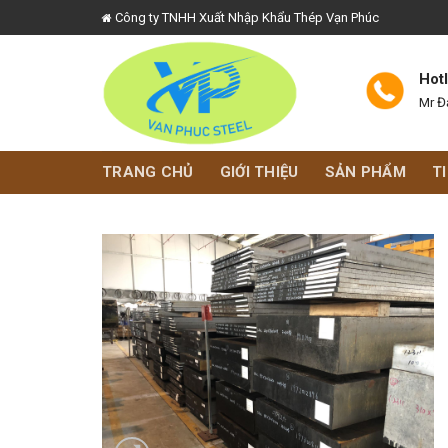
Skip
Công ty TNHH Xuất Nhập Khẩu Thép Vạn Phúc
to
content
Hot
Mr Đ
TRANG CHỦ
GIỚI THIỆU
SẢN PHẨM
T