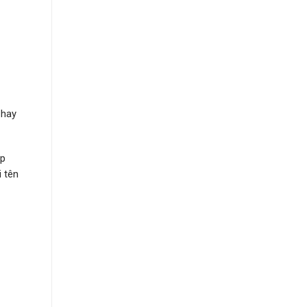
 hay
ép
 tên