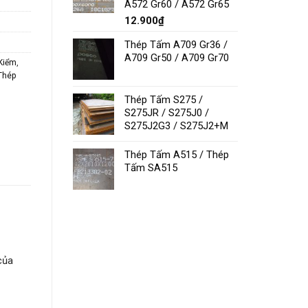
A572 Gr60 / A572 Gr65
12.900
₫
Thép Tấm A709 Gr36 /
A709 Gr50 / A709 Gr70
Kiểm
,
Thép
Thép Tấm S275 /
S275JR / S275J0 /
S275J2G3 / S275J2+M
Thép Tấm A515 / Thép
Tấm SA515
của