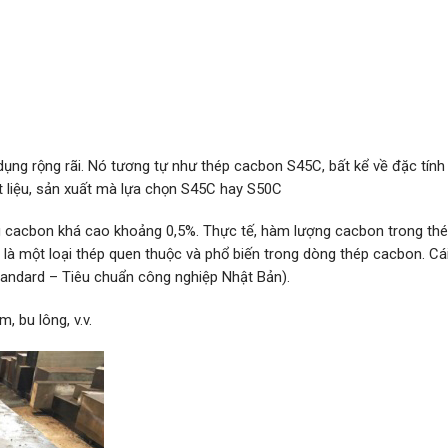
ụng rộng rãi.
Nó tương tự như thép cacbon S45C, bất kể về đặc tính
t liệu, sản xuất mà lựa chọn S45C hay S50C
g cacbon khá cao khoảng 0,5%. Thực tế, hàm lượng cacbon trong th
là một loại thép quen thuộc và phổ biến trong dòng thép cacbon. Cái
Standard – Tiêu chuẩn công nghiệp Nhật Bản).
, bu lông, v.v.