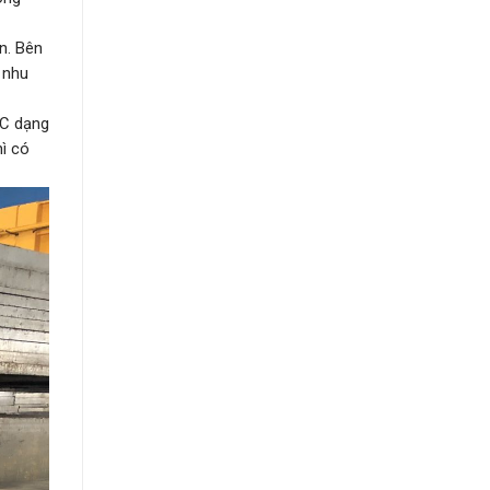
n. Bên
 nhu
0C dạng
hì có