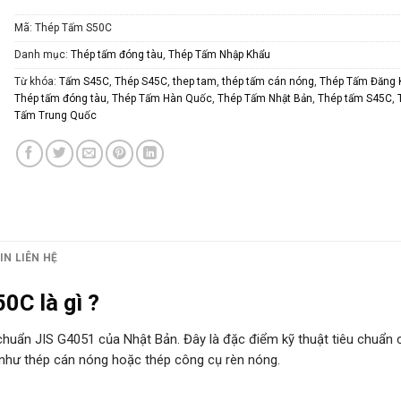
Mã:
Thép Tấm S50C
Danh mục:
Thép tấm đóng tàu
,
Thép Tấm Nhập Khẩu
Từ khóa:
Tấm S45C
,
Thép S45C
,
thep tam
,
thép tấm cán nóng
,
Thép Tấm Đăng 
Thép tấm đóng tàu
,
Thép Tấm Hàn Quốc
,
Thép Tấm Nhật Bản
,
Thép tấm S45C
,
Tấm Trung Quốc
IN LIÊN HỆ
0C là gì ?
êu chuẩn JIS G4051 của Nhật Bản. Đây là đặc điểm kỹ thuật tiêu chuẩn 
như thép cán nóng hoặc thép công cụ rèn nóng.