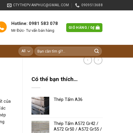
CTYTHEPVANPHUC@GMAIL.COM
0909513688
Hotline: 0981 583 078
GIỎ HÀNG /
0
₫
Mr Đức- Tư vấn bán hàng
Tìm
kiếm:
Có thể bạn thích…
Thép Tấm A36
ất của
Các
thép
ông
Thép Tấm A572 Gr42 /
A572 Gr50 / A572 Gr55 /