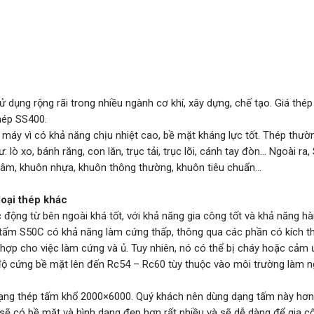
dụng rộng rãi trong nhiều ngành cơ khí, xây dựng, chế tạo. Giá thé
hép SS400.
áy vì có khả năng chịu nhiệt cao, bề mặt kháng lực tốt. Thép thườ
 lò xo, bánh răng, con lăn, trục tải, trục lõi, cánh tay đòn… Ngoài ra
âm, khuôn nhựa, khuôn thông thường, khuôn tiêu chuẩn…
loại thép khác
 động từ bên ngoài khá tốt, với khả năng gia công tốt và khả năng h
p tấm S50C có khả năng làm cứng thấp, thông qua các phần có kích 
hợp cho việc làm cứng và ủ. Tuy nhiên, nó có thể bị cháy hoặc cảm
ộ cứng bề mặt lên đến Rc54 – Rc60 tùy thuộc vào môi trường làm n
ạng thép tấm khổ 2000×6000. Quý khách nên dùng dạng tấm này hơn
 sẽ có bề mặt và hình dạng đẹp hơn rất nhiều và sẽ dễ dàng để gia c