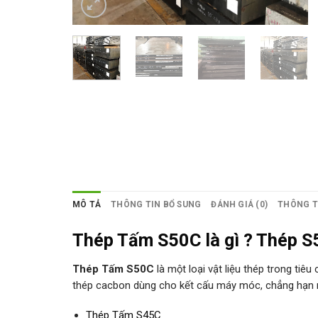
MÔ TẢ
THÔNG TIN BỔ SUNG
ĐÁNH GIÁ (0)
THÔNG T
Thép Tấm S50C là gì ? Thép S5
Thép Tấm S50C
là một loại vật liệu thép trong ti
thép cacbon dùng cho kết cấu máy móc, chẳng hạn 
Thép Tấm S45C