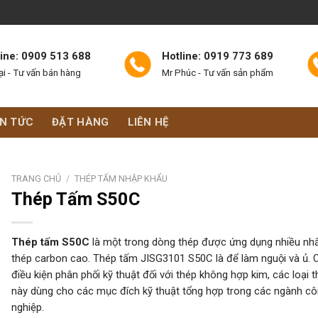
line: 0909 513 688
Hotline: 0919 773 689
ại - Tư vấn bán hàng
Mr Phúc - Tư vấn sản phẩm
IN TỨC
ĐẶT HÀNG
LIÊN HỆ
TRANG CHỦ
/
THÉP TẤM NHẬP KHẨU
Thép Tấm S50C
Thép tấm S50C
là một trong dòng thép được ứng dụng nhiều nh
thép carbon cao. Thép tấm JISG3101 S50C là để làm nguội và ủ. 
điều kiện phân phối kỹ thuật đối với thép không hợp kim, các loại 
này dùng cho các mục đích kỹ thuật tổng hợp trong các ngành c
nghiệp.