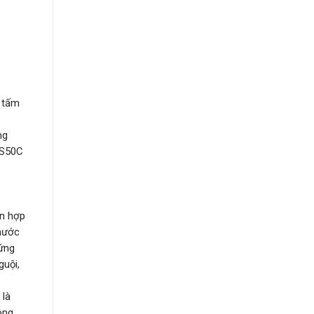
p tấm
ng
, S50C
àn hợp
thước
 ứng
guội,
 là
ông