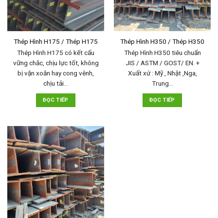
Thép Hình H175 / Thép H175
Thép Hình H350 / Thép H350
Thép Hình H175 có kết cấu
Thép Hình H350 tiêu chuẩn
vững chắc, chịu lực tốt, không
JIS / ASTM / GOST/ EN. +
bị vặn xoắn hay cong vênh,
Xuất xứ : Mỹ , Nhật ,Nga,
chịu tải…
Trung…
ĐỌC TIẾP
ĐỌC TIẾP