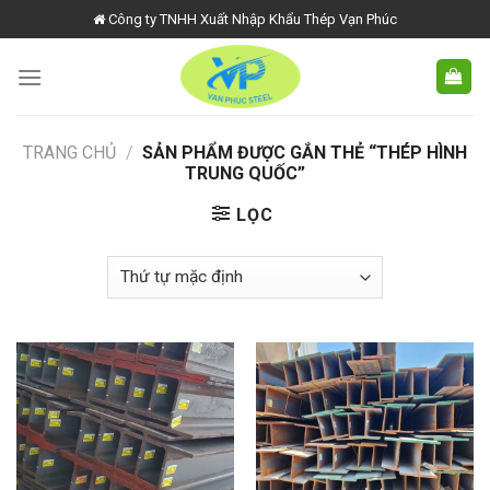
Skip
Công ty TNHH Xuất Nhập Khẩu Thép Vạn Phúc
to
content
TRANG CHỦ
/
SẢN PHẨM ĐƯỢC GẮN THẺ “THÉP HÌNH
TRUNG QUỐC”
LỌC