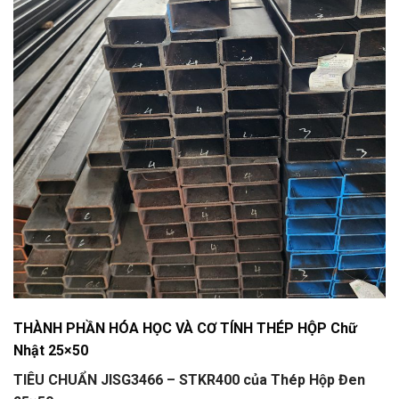
THÀNH PHẦN HÓA HỌC VÀ CƠ TÍNH THÉP HỘP Chữ
Nhật 25×50
TIÊU CHUẨN JISG3466 – STKR400 của Thép Hộp Đen