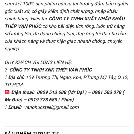
cam kết 100% sản phẩm bán ra thị trường đảm bảo nguồn
gốc xuất xứ, có giấy kiểm định chất lượng, nhập khẩu
chính hãng. Hiện tại,
CÔNG TY TNHH XUẤT NHẬP KHẨU
THÉP VẠN PHÚC
có kho bãi diện tích rộng, luôn trữ hàng
số lượng lớn, đa dạng chủng loại, đáp ứng tối đa nhu cầu
của khách hàng và thực hiện giao nhanh chóng, chuyên
nghiệp.
QUÝ KHÁCH VUI LÒNG LIÊN HỆ:
?
CÔNG TY TNHH XNK THÉP VẠN PHÚC
?
Địa chỉ:
109 Trương Thị Ngào, Kp4, P.Trung Mỹ Tây, Q.12,
TP. HCM
Điện thoại:
0909 513 688 (Mr Đại ) – 0981 583 078 (
Mr Đức) – 0919 773 689 ( Phúc)
?
Email:
vanphucsteel@gmail.com
SẢN PHẨM TƯƠNG TỰ