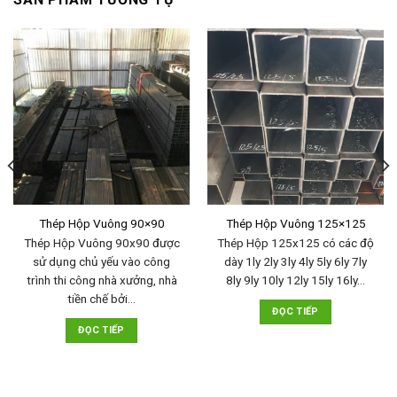
Thép Hộp Vuông 90×90
Thép Hộp Vuông 125×125
Thép Hộp Vuông 90x90 được
Thép Hộp 125x125 có các độ
sử dụng chủ yếu vào công
dày 1ly 2ly 3ly 4ly 5ly 6ly 7ly
trình thi công nhà xưởng, nhà
8ly 9ly 10ly 12ly 15ly 16ly…
tiền chế bởi…
ĐỌC TIẾP
ĐỌC TIẾP