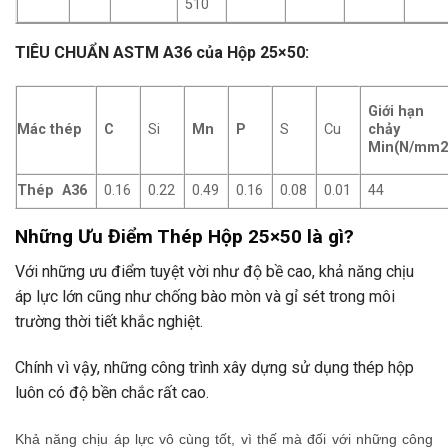
510
TIÊU CHUẨN ASTM A36 của Hộp 25×50:
Giới hạn
Mác thép
C
Si
Mn
P
S
Cu
chảy
Min(N/mm2
Thép A36
0.16
0.22
0.49
0.16
0.08
0.01
44
Những Ưu Điểm Thép Hộp 25×50 là gì?
Với những ưu điểm tuyệt vời như độ bề cao, khả năng chịu
áp lực lớn cũng như chống bào mòn và gỉ sét trong môi
trường thời tiết khắc nghiệt.
Chính vì vậy, những công trình xây dựng sử dụng thép hộp
luôn có độ bền chắc rất cao.
Khả năng chịu áp lực vô cùng tốt, vì thế mà đối với những công