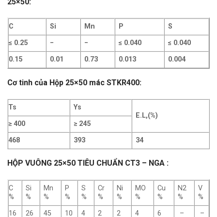
25×50:
C
Si
Mn
P
S
≤ 0.25
−
−
≤ 0.040
≤ 0.040
0.15
0.01
0.73
0.013
0.004
Cơ tinh của Hộp 25×50 mác
STKR400
:
Ts
Ys
E.L,(%)
≥ 400
≥ 245
468
393
34
HỘP VUÔNG 25×50 TIÊU CHUẨN CT3 – NGA :
C
Si
Mn
P
S
Cr
Ni
MO
Cu
N2
V
%
%
%
%
%
%
%
%
%
%
%
16
26
45
10
4
2
2
4
6
–
–