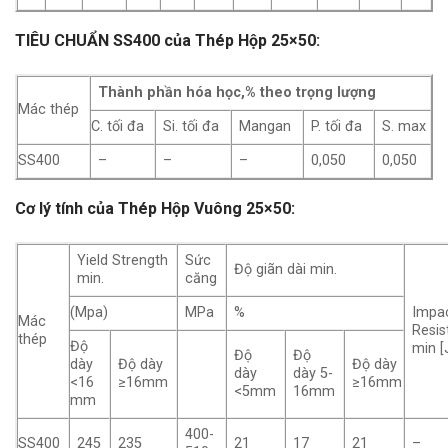
TIÊU CHUẨN SS400 của Thép Hộp 25×50:
Thành phần hóa học,% theo trọng lượng
Mác thép
C. tối đa
Si. tối đa
Mangan
P. tối đa
S. max
SS400
–
–
–
0,050
0,050
Cơ lý tính của Thép Hộp Vuông 25×50:
Yield Strength
Sức
Độ giãn dài min.
min.
căng
(Mpa)
MPa
%
Impa
Mác
Resis
thép
Độ
min [
Độ
Độ
dày
Độ dày
Độ dày
dày
dày 5-
<16
≥16mm
≥16mm
<5mm
16mm
mm
400-
SS400
245
235
21
17
21
–