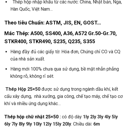
Thép hộp nhập khẩu từ các nước: China, Nhật bản, Nga,
Hàn Quốc, Việt Nam…
Theo tiêu Chuẩn
: ASTM, JIS, EN, GOST…
Mác Thép:
A500, SS400, A36
,
A572 Gr.50-Gr.70,
STKR400, STKR490, S235, Q235, S355
Hàng đầy đủ các giấy tờ: Hóa đơn, Chứng chỉ CO và CQ
của nhà sản xuất.
Hàng mới 100% chưa qua sử dụng, bề mặt nhẵn phẳng
không rỗ, không rỉ sét.
Thép Hộp 25×50
được sử dụng trong ngành dầu khí, kết
cấu xây dựng, nhà xưởng, gia công, chế tạo máy, chế tạo cơ
khí và nhiều ứng dụng khác…
Thép hộp chữ nhật 25×50
:
có độ dày
1ly 2ly 3ly 4ly 5ly
6ly 7ly 8ly 9ly 10ly 12ly 15ly 20ly
. Chiều dài:
6m